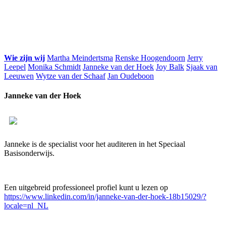
Wie zijn wij
Martha Meindertsma
Renske Hoogendoorn
Jerry
Leepel
Monika Schmidt
Janneke van der Hoek
Joy Balk
Sjaak van
Leeuwen
Wytze van der Schaaf
Jan Oudeboon
Janneke van der Hoek
Janneke is de specialist voor het auditeren in het Speciaal
Basisonderwijs.
Een uitgebreid professioneel profiel kunt u lezen op
https://www.linkedin.com/in/janneke-van-der-hoek-18b15029/?
locale=nl_NL